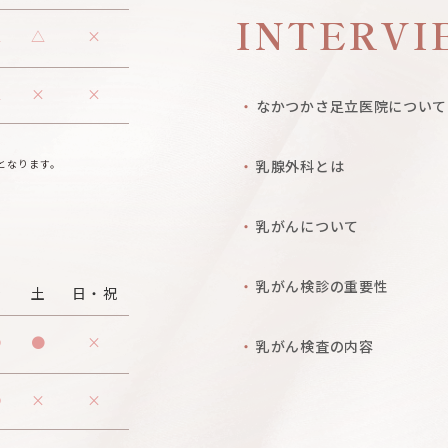
INTERVI
△
△
×
△
×
×
なかつかさ足立医院について
0となります。
乳腺外科とは
乳がんについて
乳がん検診の重要性
金
土
日・祝
●
●
×
乳がん検査の内容
●
×
×