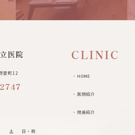
CLINIC
立医院
野里町12
HOME
2747
医院紹介
院長紹介
金
土
日・祝