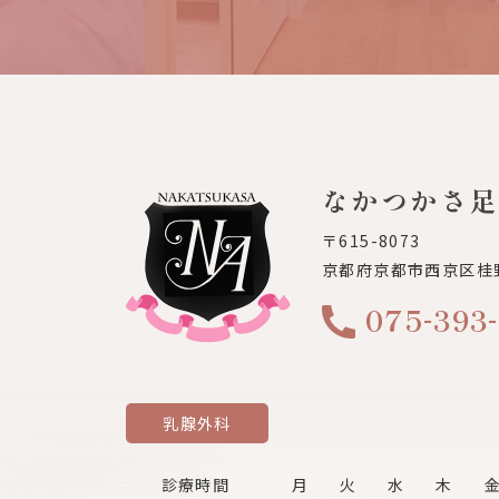
なかつかさ足
〒615-8073
京都府京都市西京区桂
-
-
075
393
乳腺外科
診療時間
月
火
水
木