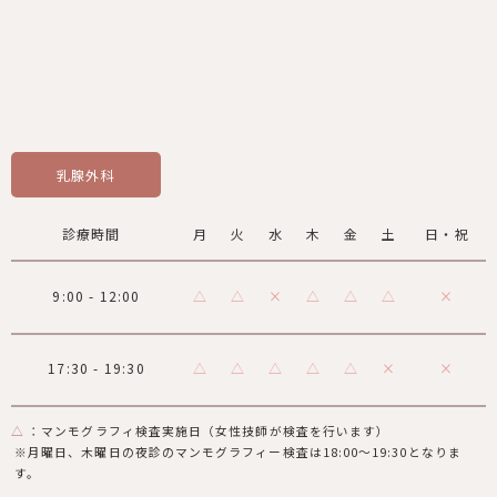
乳腺外科
診療時間
月
火
水
木
金
土
日・祝
9:00 - 12:00
△
△
×
△
△
△
×
17:30 - 19:30
△
△
△
△
△
×
×
△
：マンモグラフィ検査実施日（女性技師が検査を行います）
※月曜日、木曜日の夜診のマンモグラフィー検査は18:00～19:30となりま
す。