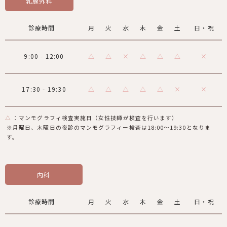
乳腺外科
診療時間
月
火
水
木
金
土
日・祝
9:00 - 12:00
△
△
×
△
△
△
×
17:30 - 19:30
△
△
△
△
△
×
×
△
：マンモグラフィ検査実施日（女性技師が検査を行います）
※月曜日、木曜日の夜診のマンモグラフィー検査は18:00～19:30となりま
す。
内科
診療時間
月
火
水
木
金
土
日・祝